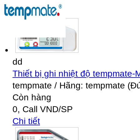
3
(3 guest)
Đang xem:
Thiết bị ghi nhiệt độ tempmate
dd
Thiết bị ghi nhiệt độ tempmate-
tempmate
/
Hãng: tempmate (Đức
Còn hàng
0,
Call
VND
/SP
Chi tiết