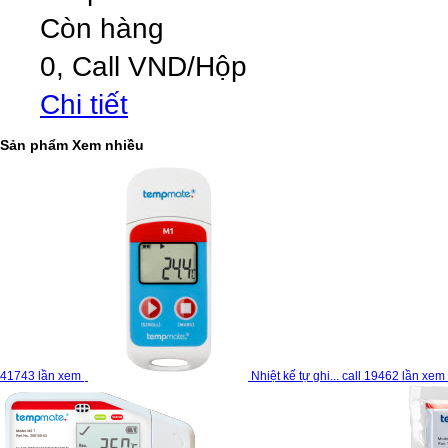
Còn hàng
0,
Call
VND
/Hộp
Chi tiết
Sản phẩm
Xem nhiều
41743
lần xem
Nhiệt kế tự ghi...
call
19462
lần xem