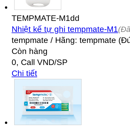
TEMPMATE-M1dd
Nhiệt kế tự ghi tempmate-M1
(Đã
tempmate
/
Hãng: tempmate (Đức
Còn hàng
0,
Call
VND
/SP
Chi tiết