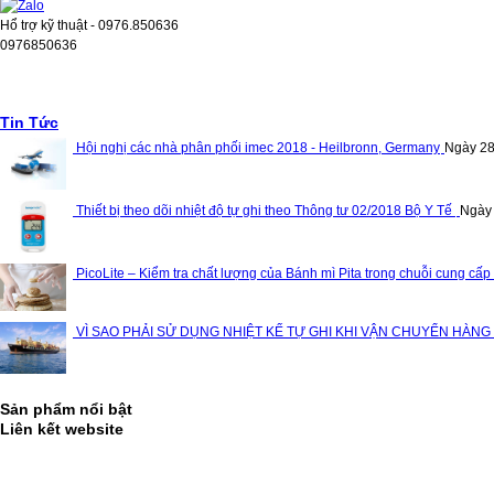
Hổ trợ kỹ thuật - 0976.850636
0976850636
Tin Tức
Hội nghị các nhà phân phối imec 2018 - Heilbronn, Germany
Ngày 28
Thiết bị theo dõi nhiệt độ tự ghi theo Thông tư 02/2018 Bộ Y Tế
Ngày
PicoLite – Kiểm tra chất lượng của Bánh mì Pita trong chuỗi cung cấp
VÌ SAO PHẢI SỬ DỤNG NHIỆT KẾ TỰ GHI KHI VẬN CHUYỂN HÀNG
Sản phẩm nổi bật
Liên kết website
Thống kê truy cập
10,448,821
Lượt ghé thăm:
13,954,735
Lượt truy cập: