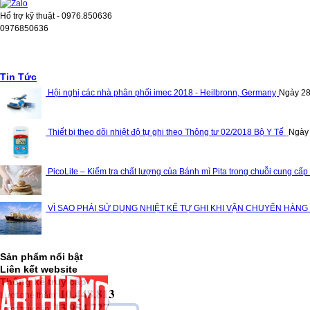
Hổ trợ kỹ thuật - 0976.850636
0976850636
Tin Tức
Hội nghị các nhà phân phối imec 2018 - Heilbronn, Germany
Ngày 28
Thiết bị theo dõi nhiệt độ tự ghi theo Thông tư 02/2018 Bộ Y Tế
Ngày
PicoLite – Kiểm tra chất lượng của Bánh mì Pita trong chuỗi cung cấp
VÌ SAO PHẢI SỬ DỤNG NHIỆT KẾ TỰ GHI KHI VẬN CHUYỂN HÀNG
Sản phẩm nổi bật
Liên kết website
Thống kê truy cập
10,448,813
Lượt ghé thăm:
13,954,727
Lượt truy cập: