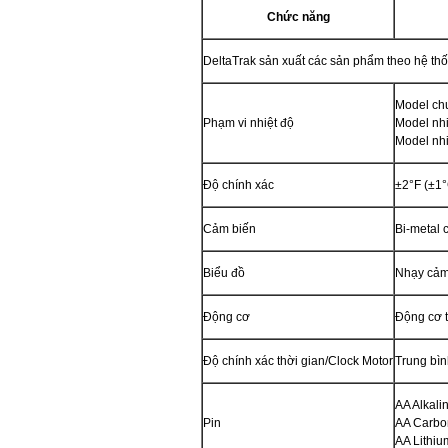
Chức năng
DeltaTrak sản xuất các sản phẩm theo hệ th
Model ch
Phạm vi nhiệt độ
Model nhi
Model nhi
Độ chính xác
±2°F (±1°
Cảm biến
Bi-metal c
Biểu đồ
Nhạy cảm 
Động cơ
Động cơ 
Độ chính xác thời gian/Clock Motor
Trung bìn
AA Alkali
Pin
AA Carbon
AA Lithiu