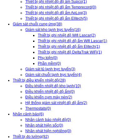
Thiết bị ghi nhiệt độ độ ẩm Supco
(1)
Thiết bị ghi nhiệt độ độ ẩm Temprecord
(0)
Thiết bị ghi nhiệt độ độ ẩm ApLog
(3)
Thiết bị ghi nhiệt độ độ ẩm Elitech
(5)
Giám sát chuỗi cung ứng
(38)
Giám sát kho lạnh trực tuyến
(16)
Thiết bị ghi nhiệt độ Wifi Lascar
(2)
Thiết bị ghi nhiệt độ độ ẩm Wifi Lascar
(1)
Thiết bị ghi nhiệt độ độ ẩm Elitech
(1)
Thiết bị ghi nhiệt độ DeltaTrak WiFi
(1)
Phụ kiện
(0)
Phần mềm
(0)
Giám sát tủ lạnh trực tuyến
(3)
Giám sát chuỗi lạnh trực tuyến
(4)
Thiết bị điều khiển nhiệt độ
(28)
Điều khiển nhiệt độ kho lạnh
(10)
Điều khiển nhiệt độ độ ẩm
(0)
Điều khiển cụm máy nén
(2)
Hệ thống giám sát nhiệt độ độ ẩm
(2)
Thermostats
(0)
Nhãn cảnh báo
(6)
Nhãn cảnh báo nhiệt độ
(0)
Nhãn phát hiện sốc
(0)
Nhãn phát hiện nghiêng
(0)
Thiết bị đo lường
(92)