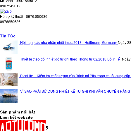
Mr. Vinh - 0907.549012
0907549012
Hổ trợ kỹ thuật - 0976.850636
0976850636
Tin Tức
Hội nghị các nhà phân phối imec 2018 - Heilbronn, Germany
Ngày 28
Thiết bị theo dõi nhiệt độ tự ghi theo Thông tư 02/2018 Bộ Y Tế
Ngày
PicoLite – Kiểm tra chất lượng của Bánh mì Pita trong chuỗi cung cấp
VÌ SAO PHẢI SỬ DỤNG NHIỆT KẾ TỰ GHI KHI VẬN CHUYỂN HÀNG
Sản phẩm nổi bật
Liên kết website
Thống kê truy cập
10,447,749
Lượt ghé thăm: