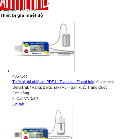
13,953,504
Lượt truy cập:
1
(1 guest)
Đang xem:
Thiết bị ghi nhiệt độ
40571dd
Thiết bị ghi nhiệt độ PDF ULT vaccine FlashLink
(Đã xem 388)
DeltaTrak
/
Hãng: DeltaTrak (Mỹ) - Sản xuất: Trung Quốc
Còn hàng
0,
Call
VND
/SP
Chi tiết