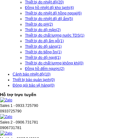
Thiết bị đo nhiệt độ
(20)
Đồng hồ nhiệt độ kho lạnh
(4)
Thiết bị đo nhiệt độ hồng ngoại
(6)
Thiết bị đo nhiệt độ độ ẩm
(5)
Thiết bị đo pH
(2)
Thiết bị đo độ mặn
(2)
Thiết bị đo chất lượng nước TDS
(1)
Thiết bị đo độ ẩm gỗ
(1)
Thiết bị đo độ sáng
(1)
Thiết bị đo tiếng ồn
(1)
Thiết bị đo độ ngọt
(1)
Thiết bị đo chất lượng không khí
(0)
Đồng hồ đếm ngược
(2)
Cảnh báo nhiệt độ
(10)
Thiết bị bảo quản lạnh
(0)
Đóng gói bảo vệ hàng
(0)
Hỗ trợ trực tuyến
Sales 1 - 0933.725790
0933725790
Sales 2 - 0906.731781
0906731781