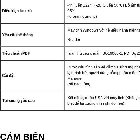
-4°F đến 122°F (-20°C đến 50°C) Độ ẩm t
Điều kiện lưu trữ
95%
(không ngưng tụ)
Máy tính Windows với hệ điều hành hiện t
Yêu cầu hệ thống
Reader
Tiêu chuẩn PDF
Tuân thủ tiêu chuẩn ISO19005-1, PDF/A, 2
Được cấu hình sẵn để cắm và sử dụng nga
lập trình bởi người dùng bằng phần mềm 
Cài đặt
Manager
(đã bao gồm).
Kết nối trực tiếp USB với máy tính (Khôn
Tải xuống yêu cầu
biệt để tải xuống trình ghi dữ liệu).
CẢM BIẾN