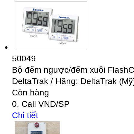
50049
Bộ đếm ngược/đếm xuôi Flash
DeltaTrak
/
Hãng: DeltaTrak (Mỹ)
Còn hàng
0,
Call
VND
/SP
Chi tiết