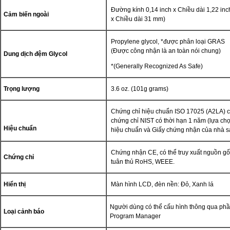
Đường kính 0,14 inch x Chiều dài 1,22 in
Cảm biến ngoài
x Chiều dài 31 mm)
Propylene glycol, *được phân
(Được công nhận là an toàn nói chung)
Dung dịch đệm Glycol
*(Generally Recognized As Safe)
Trọng lượng
3.6 oz. (101g grams)
Chứng chỉ hiệu chuẩn ISO 17025 (A2LA) c
chứng chỉ NIST có thời hạn 1 năm (lựa ch
Hiệu chuẩn
hiệu chuẩn và Giấy chứng nhận của nhà sả
Chứng nhận CE, có thể truy xuất nguồn gốc
Chứng chỉ
tuân thủ RoHS, WEEE.
Hiển thị
Màn hình LCD, đèn nền: Đỏ, Xanh lá
Người dùng có thể cấu hình thông qua ph
Loại cảnh báo
Program Manager