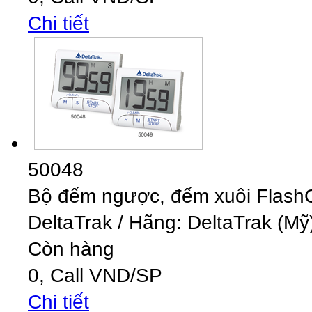
Chi tiết
50048
Bộ đếm ngược, đếm xuôi Flas
DeltaTrak
/
Hãng: DeltaTrak (Mỹ)
Còn hàng
0,
Call
VND
/SP
Chi tiết