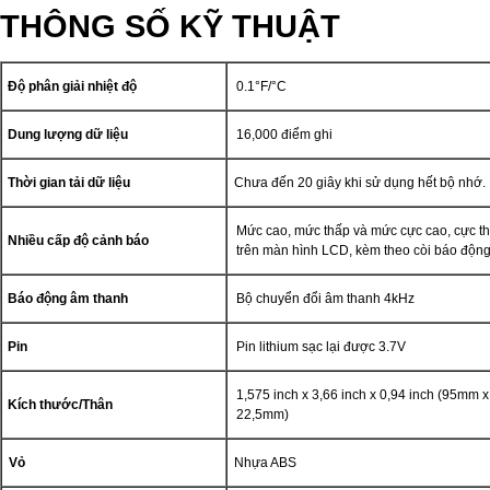
THÔNG SỐ KỸ THUẬT
Độ phân giải nhiệt độ
0.1°F/°C
Dung lượng dữ liệu
16,000 điểm ghi
Thời gian tải dữ liệu
Chưa đến 20 giây khi sử dụng hết bộ nhớ.
Mức cao, mức thấp và mức cực cao, cực th
Nhiều cấp độ cảnh báo
trên màn hình LCD, kèm theo còi báo động
Báo động âm thanh
Bộ chuyển đổi âm thanh 4kHz
Pin
Pin lithium sạc lại được 3.7V
1,575 inch x 3,66 inch x 0,94 inch (95mm 
Kích thước/Thân
22,5mm)
Vỏ
Nhựa ABS