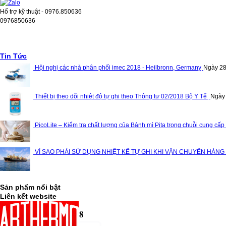
Hổ trợ kỹ thuật - 0976.850636
0976850636
Tin Tức
Hội nghị các nhà phân phối imec 2018 - Heilbronn, Germany
Ngày 28
Thiết bị theo dõi nhiệt độ tự ghi theo Thông tư 02/2018 Bộ Y Tế
Ngày
PicoLite – Kiểm tra chất lượng của Bánh mì Pita trong chuỗi cung cấp
VÌ SAO PHẢI SỬ DỤNG NHIỆT KẾ TỰ GHI KHI VẬN CHUYỂN HÀNG
Sản phẩm nổi bật
Liên kết website
Thống kê truy cập
10,445,788
Lượt ghé thăm:
13,950,781
Lượt truy cập: