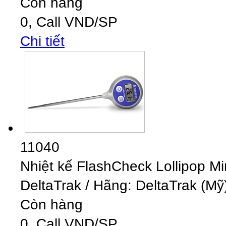
Còn hàng
0,
Call
VND
/SP
Chi tiết
11040
Nhiệt kế FlashCheck Lollipop 
DeltaTrak
/
Hãng: DeltaTrak (Mỹ)
Còn hàng
0,
Call
VND
/SP