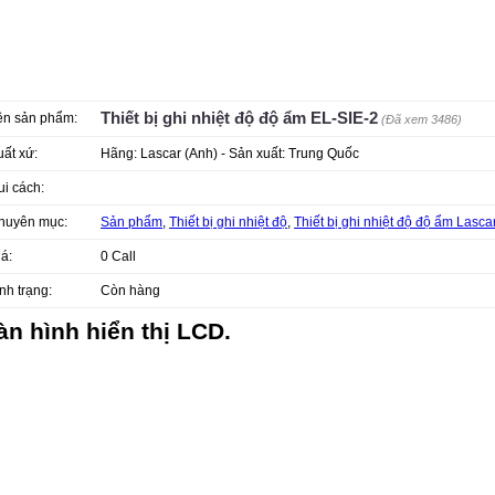
Thiết bị ghi nhiệt độ độ ẩm EL-SIE-2
ên sản phẩm:
(Đã xem 3486)
uất xứ:
Hãng: Lascar (Anh) - Sản xuất: Trung Quốc
ui cách:
huyên mục:
Sản phẩm
,
Thiết bị ghi nhiệt độ
,
Thiết bị ghi nhiệt độ độ ẩm Lasca
iá:
0
Call
nh trạng:
Còn hàng
àn hình hiển thị LCD.