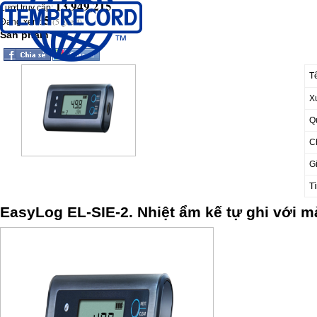
13,949,215
Lượt truy cập:
5
(5 guest)
Đang xem:
Sản phẩm
T
X
Q
C
G
Tì
EasyLog EL-SIE-2.
Nhiệt ẩm kế tự ghi với m