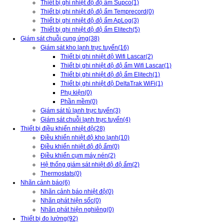
Thiết bị ghi nhiệt độ độ ẩm Supco
(1)
Thiết bị ghi nhiệt độ độ ẩm Temprecord
(0)
Thiết bị ghi nhiệt độ độ ẩm ApLog
(3)
Thiết bị ghi nhiệt độ độ ẩm Elitech
(5)
Giám sát chuỗi cung ứng
(38)
Giám sát kho lạnh trực tuyến
(16)
Thiết bị ghi nhiệt độ Wifi Lascar
(2)
Thiết bị ghi nhiệt độ độ ẩm Wifi Lascar
(1)
Thiết bị ghi nhiệt độ độ ẩm Elitech
(1)
Thiết bị ghi nhiệt độ DeltaTrak WiFi
(1)
Phụ kiện
(0)
Phần mềm
(0)
Giám sát tủ lạnh trực tuyến
(3)
Giám sát chuỗi lạnh trực tuyến
(4)
Thiết bị điều khiển nhiệt độ
(28)
Điều khiển nhiệt độ kho lạnh
(10)
Điều khiển nhiệt độ độ ẩm
(0)
Điều khiển cụm máy nén
(2)
Hệ thống giám sát nhiệt độ độ ẩm
(2)
Thermostats
(0)
Nhãn cảnh báo
(6)
Nhãn cảnh báo nhiệt độ
(0)
Nhãn phát hiện sốc
(0)
Nhãn phát hiện nghiêng
(0)
Thiết bị đo lường
(92)