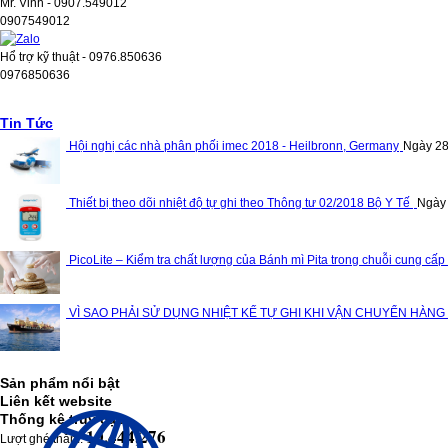
Mr. Vinh - 0907.549012
0907549012
Hổ trợ kỹ thuật - 0976.850636
0976850636
Tin Tức
Hội nghị các nhà phân phối imec 2018 - Heilbronn, Germany
Ngày 28
Thiết bị theo dõi nhiệt độ tự ghi theo Thông tư 02/2018 Bộ Y Tế
Ngày
PicoLite – Kiểm tra chất lượng của Bánh mì Pita trong chuỗi cung cấp
VÌ SAO PHẢI SỬ DỤNG NHIỆT KẾ TỰ GHI KHI VẬN CHUYỂN HÀNG
Sản phẩm nổi bật
Liên kết website
Thống kê truy cập
10,444,276
Lượt ghé thăm: