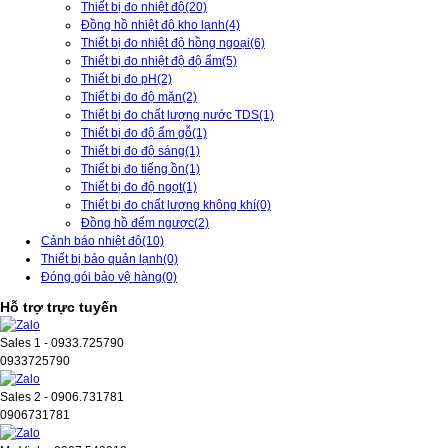
Thiết bị đo nhiệt độ
(20)
Đồng hồ nhiệt độ kho lạnh
(4)
Thiết bị đo nhiệt độ hồng ngoại
(6)
Thiết bị đo nhiệt độ độ ẩm
(5)
Thiết bị đo pH
(2)
Thiết bị đo độ mặn
(2)
Thiết bị đo chất lượng nước TDS
(1)
Thiết bị đo độ ẩm gỗ
(1)
Thiết bị đo độ sáng
(1)
Thiết bị đo tiếng ồn
(1)
Thiết bị đo độ ngọt
(1)
Thiết bị đo chất lượng không khí
(0)
Đồng hồ đếm ngược
(2)
Cảnh báo nhiệt độ
(10)
Thiết bị bảo quản lạnh
(0)
Đóng gói bảo vệ hàng
(0)
Hỗ trợ trực tuyến
Sales 1 - 0933.725790
0933725790
Sales 2 - 0906.731781
0906731781