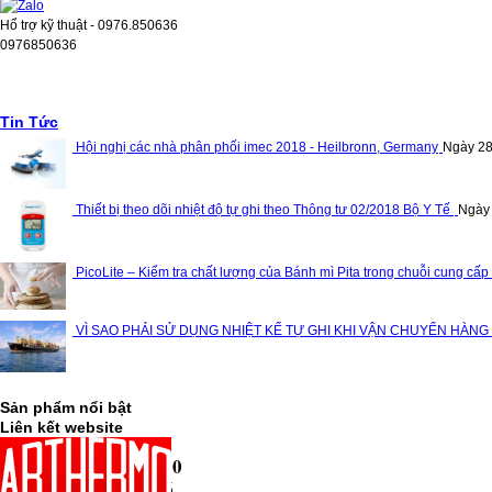
Hổ trợ kỹ thuật - 0976.850636
0976850636
Tin Tức
Hội nghị các nhà phân phối imec 2018 - Heilbronn, Germany
Ngày 28
Thiết bị theo dõi nhiệt độ tự ghi theo Thông tư 02/2018 Bộ Y Tế
Ngày
PicoLite – Kiểm tra chất lượng của Bánh mì Pita trong chuỗi cung cấp
VÌ SAO PHẢI SỬ DỤNG NHIỆT KẾ TỰ GHI KHI VẬN CHUYỂN HÀNG
Sản phẩm nổi bật
Liên kết website
Thống kê truy cập
10,443,770
Lượt ghé thăm:
13,948,686
Lượt truy cập: