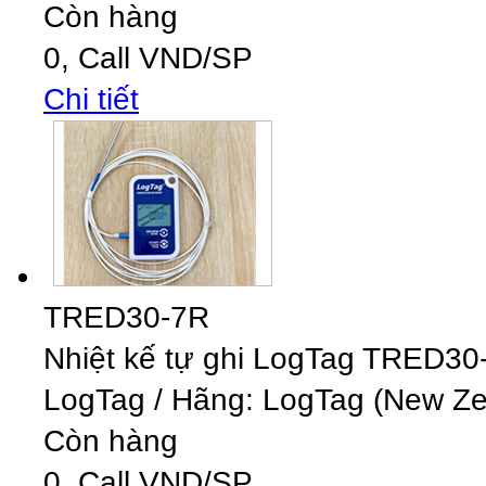
Còn hàng
0,
Call
VND
/SP
Chi tiết
TRED30-7R
Nhiệt kế tự ghi LogTag TRED3
LogTag
/
Hãng: LogTag (New Zea
Còn hàng
0,
Call
VND
/SP