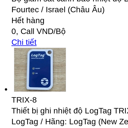
Fourtec
/
Israel (Châu Âu)
Hết hàng
0,
Call
VND
/Bộ
Chi tiết
TRIX-8
Thiết bị ghi nhiệt độ LogTag TR
LogTag
/
Hãng: LogTag (New Zea