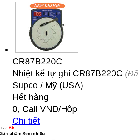
CR87B220C
Nhiệt kế tự ghi CR87B220C
(Đã
Supco
/
Mỹ (USA)
Hết hàng
0,
Call
VND
/Hộp
Chi tiết
56
Total:
Sản phẩm
Xem nhiều