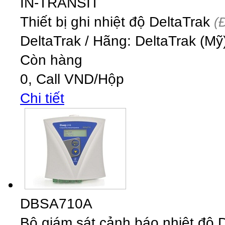
IN-TRANSIT
Thiết bị ghi nhiệt độ DeltaTrak
(
DeltaTrak
/
Hãng: DeltaTrak (Mỹ)
Còn hàng
0,
Call
VND
/Hộp
Chi tiết
DBSA710A
Bộ giám sát cảnh báo nhiệt độ