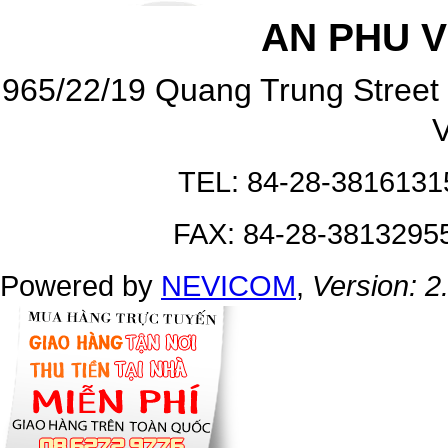
AN PHU 
965/22/19 Quang Trung Street 
23908
lần xem
Thiết bị ghi nhiệt...
call
19975
lầ
TEL: 84-28-3816131
FAX: 84-28-3813295
41698
lần xem
Nhiệt kế tự ghi...
call
32590
lần xem
Powered by
NEVICOM
,
Version: 2
19452
lần xem
Nhiệt kế tự ghi...
call
1
xem
Nhiệt ẩm kế tự...
call
26339
lần xem