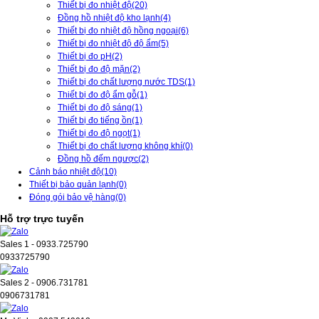
Thiết bị đo nhiệt độ
(20)
Đồng hồ nhiệt độ kho lạnh
(4)
Thiết bị đo nhiệt độ hồng ngoại
(6)
Thiết bị đo nhiệt độ độ ẩm
(5)
Thiết bị đo pH
(2)
Thiết bị đo độ mặn
(2)
Thiết bị đo chất lượng nước TDS
(1)
Thiết bị đo độ ẩm gỗ
(1)
Thiết bị đo độ sáng
(1)
Thiết bị đo tiếng ồn
(1)
Thiết bị đo độ ngọt
(1)
Thiết bị đo chất lượng không khí
(0)
Đồng hồ đếm ngược
(2)
Cảnh báo nhiệt độ
(10)
Thiết bị bảo quản lạnh
(0)
Đóng gói bảo vệ hàng
(0)
Hỗ trợ trực tuyến
Sales 1 - 0933.725790
0933725790
Sales 2 - 0906.731781
0906731781