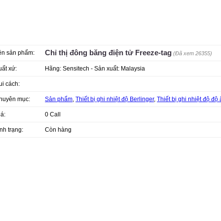
Chỉ thị đông băng điện tử Freeze-tag
ên sản phẩm:
(Đã xem 26355)
uất xứ:
Hãng: Sensitech - Sản xuất: Malaysia
ui cách:
huyên mục:
Sản phẩm
,
Thiết bị ghi nhiệt độ Berlinger
,
Thiết bị ghi nhiệt độ độ
iá:
0
Call
nh trạng:
Còn hàng