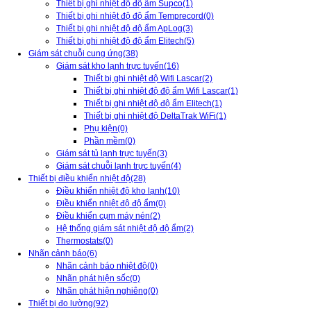
Thiết bị ghi nhiệt độ độ ẩm Supco
(1)
Thiết bị ghi nhiệt độ độ ẩm Temprecord
(0)
Thiết bị ghi nhiệt độ độ ẩm ApLog
(3)
Thiết bị ghi nhiệt độ độ ẩm Elitech
(5)
Giám sát chuỗi cung ứng
(38)
Giám sát kho lạnh trực tuyến
(16)
Thiết bị ghi nhiệt độ Wifi Lascar
(2)
Thiết bị ghi nhiệt độ độ ẩm Wifi Lascar
(1)
Thiết bị ghi nhiệt độ độ ẩm Elitech
(1)
Thiết bị ghi nhiệt độ DeltaTrak WiFi
(1)
Phụ kiện
(0)
Phần mềm
(0)
Giám sát tủ lạnh trực tuyến
(3)
Giám sát chuỗi lạnh trực tuyến
(4)
Thiết bị điều khiển nhiệt độ
(28)
Điều khiển nhiệt độ kho lạnh
(10)
Điều khiển nhiệt độ độ ẩm
(0)
Điều khiển cụm máy nén
(2)
Hệ thống giám sát nhiệt độ độ ẩm
(2)
Thermostats
(0)
Nhãn cảnh báo
(6)
Nhãn cảnh báo nhiệt độ
(0)
Nhãn phát hiện sốc
(0)
Nhãn phát hiện nghiêng
(0)
Thiết bị đo lường
(92)