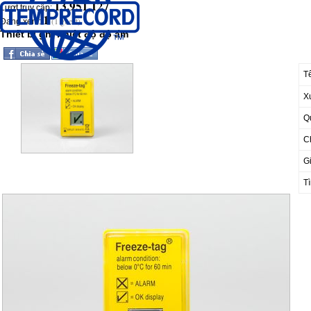
13,951,127
Lượt truy cập:
1
(1 guest)
Đang xem:
Thiết bị ghi nhiệt độ độ ẩm
T
X
Q
C
G
Tì