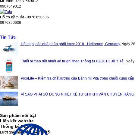
Mr. Vinh - 0907.549012
0907549012
Hổ trợ kỹ thuật - 0976.850636
0976850636
Tin Tức
Hội nghị các nhà phân phối imec 2018 - Heilbronn, Germany
Ngày 28
Thiết bị theo dõi nhiệt độ tự ghi theo Thông tư 02/2018 Bộ Y Tế
Ngày
PicoLite – Kiểm tra chất lượng của Bánh mì Pita trong chuỗi cung cấp
VÌ SAO PHẢI SỬ DỤNG NHIỆT KẾ TỰ GHI KHI VẬN CHUYỂN HÀNG
Sản phẩm nổi bật
Liên kết website
Thống kê truy cập
10,446,065
Lượt ghé thăm: