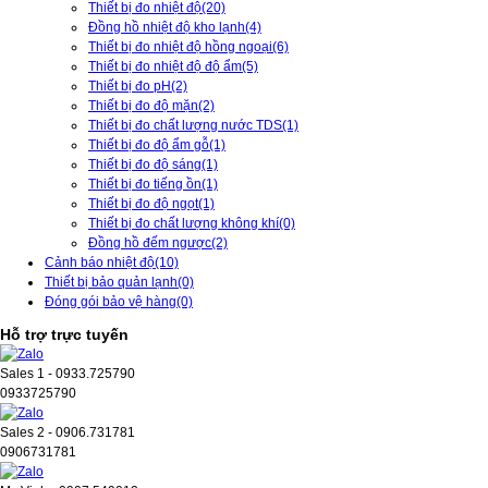
Thiết bị đo nhiệt độ
(20)
Đồng hồ nhiệt độ kho lạnh
(4)
Thiết bị đo nhiệt độ hồng ngoại
(6)
Thiết bị đo nhiệt độ độ ẩm
(5)
Thiết bị đo pH
(2)
Thiết bị đo độ mặn
(2)
Thiết bị đo chất lượng nước TDS
(1)
Thiết bị đo độ ẩm gỗ
(1)
Thiết bị đo độ sáng
(1)
Thiết bị đo tiếng ồn
(1)
Thiết bị đo độ ngọt
(1)
Thiết bị đo chất lượng không khí
(0)
Đồng hồ đếm ngược
(2)
Cảnh báo nhiệt độ
(10)
Thiết bị bảo quản lạnh
(0)
Đóng gói bảo vệ hàng
(0)
Hỗ trợ trực tuyến
Sales 1 - 0933.725790
0933725790
Sales 2 - 0906.731781
0906731781