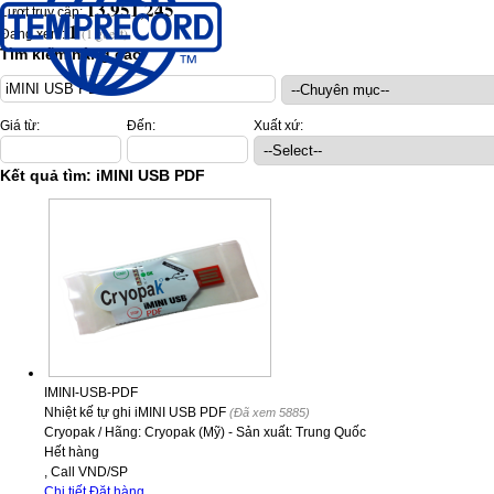
13,951,245
Lượt truy cập:
1
(1 guest)
Đang xem:
Tìm kiếm nâng cao
Giá từ:
Đến:
Xuất xứ:
Kết quả tìm: iMINI USB PDF
IMINI-USB-PDF
Nhiệt kế tự ghi iMINI USB PDF
(Đã xem 5885)
Cryopak
/
Hãng: Cryopak (Mỹ) - Sản xuất: Trung Quốc
Hết hàng
,
Call
VND
/SP
Chi tiết
Đặt hàng