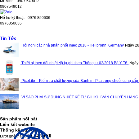
Mr. Vinh - 0907.549012
0907549012
Hổ trợ kỹ thuật - 0976.850636
0976850636
Tin Tức
Hội nghị các nhà phân phối imec 2018 - Heilbronn, Germany
Ngày 28
Thiết bị theo dõi nhiệt độ tự ghi theo Thông tư 02/2018 Bộ Y Tế
Ngày
PicoLite – Kiểm tra chất lượng của Bánh mì Pita trong chuỗi cung cấp
VÌ SAO PHẢI SỬ DỤNG NHIỆT KẾ TỰ GHI KHI VẬN CHUYỂN HÀNG
Sản phẩm nổi bật
Liên kết website
Thống kê truy cập
10,446,180
Lượt ghé thăm: